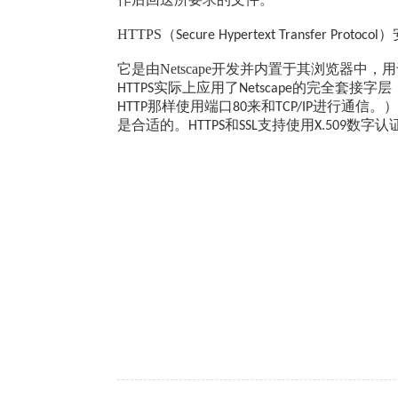
HTTPS（
）
Secure Hypertext Transfer Protocol
它是由Netscape开发并内置于其浏览器
实际上应用了
的完全套接字层
HTTPS
Netscape
那样使用端口
来和
进行通信。）
HTTP
80
TCP/IP
是合适的。
和
支持使用
数字认
HTTPS
SSL
X.509