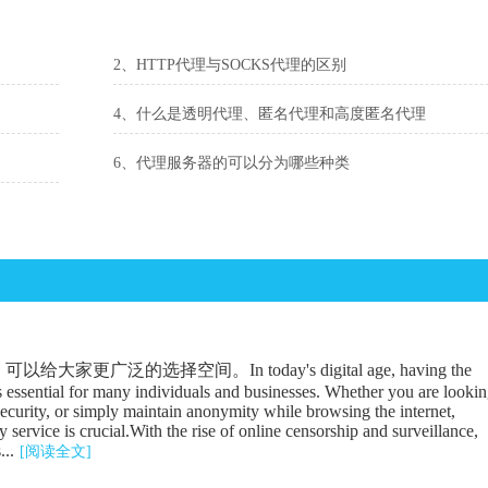
2、HTTP代理与SOCKS代理的区别
4、什么是透明代理、匿名代理和高度匿名代理
6、代理服务器的可以分为哪些种类
广泛的选择空间。In today's digital age, having the
is essential for many individuals and businesses. Whether you are looki
security, or simply maintain anonymity while browsing the internet,
 service is crucial.With the rise of online censorship and surveillance,
...
[阅读全文]