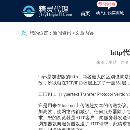
5折特惠
动态IP购买商城
您的位置：
新闻资讯
>文章内容
http
来源：本站
作者：j
https是加密版的
，两者最大的区别也就是
http
改，所以就在
协议层上加了一层
层
TCP/IP
SSL
HTTP1.1（
Hypertext Transfer Protocol Vertion 
它是用来在Internet上传送超文本的传送协
加高效，使网络传输减少。任何服务器除了
求。您的浏览器是
客户，向服务器发送
HTTP
浏览器就向服务器发送了
请求，此请求
HTTP
作后回送所要求的文件。