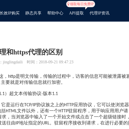
领取每日免费IP
长效IP购买
静态共享
帮助中心
API提取
代理IP资讯
代理和https代理的区别
inglingdaili
时间：2018-09-21 09:47:23
这，
是明文传输，传输的过程中，访客的信息可能被泄露被
http
，主要就是对传输信息就行加密。
）超文本传输协议
版本
1.1
-
1.1
议。它是运行在
协议族之上的
应用协议，它可以使浏览器
TCP/IP
HTTP
包括
文件以外，还有一个
驻留程序，用于响应用用户请
HTML
HTTP
请求，当浏览器中输入了一个开始文件或点击了一个超级链接时
被送往由
地址指定的
。驻留程序接收到请求，在进行必要的
IP
URL