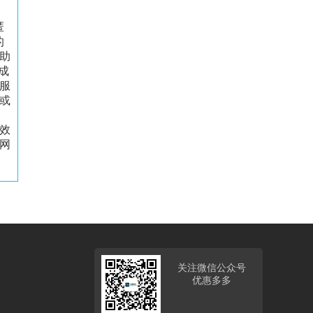
匿
的
助
成
服
或
效
网
关注微信公众号
优惠多多