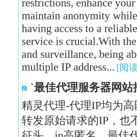
restrictions, enhance your
maintain anonymity while 
having access to a reliabl
service is crucial.With the
and surveillance, being a
multiple IP address...
[阅
`最佳代理服务器网站
精灵代理-代理IP均为
转发原始请求的IP，也
征头，ip高匿名。最佳