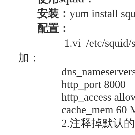
安装：
yum install sq
配置：
1.vi /etc/squid/s
加：
dns_nameservers 8
http_port 8000
http_access allow 
cache_mem 60 
2.注释掉默认的http_acc