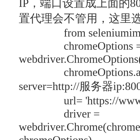
IP，端口设置成上面的80
置代理会不管用，这里选择用
from seleniumimpor
chromeOptions 
webdriver.ChromeOptions
chromeOptions.add_a
server=http://服务器ip:80
url= 'https://www.z
driver =
webdriver.Chrome(chrome