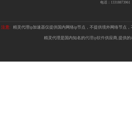
电话：13318873961
注意:
精灵代理ip加速器仅提供国内网络ip节点，不提供境外网络节点
精灵代理是国内知名的
代理ip软件
供应商,提供的