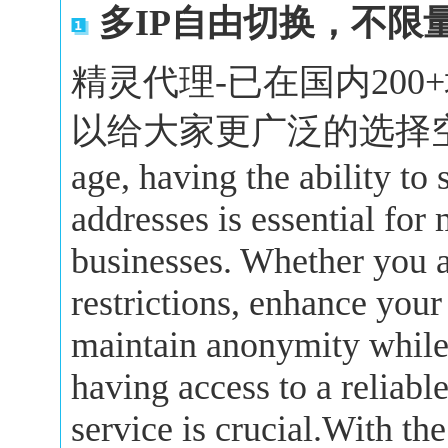
多IP自由切换，不限
精灵代理-已在国内20
以给大家更广泛的选择空间。In 
age, having the ability to
addresses is essential for
businesses. Whether you a
restrictions, enhance your
maintain anonymity while 
having access to a reliabl
service is crucial.With the